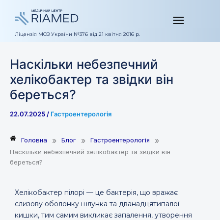
Перейти
до
вмісту
Ліцензія МОЗ України №376 від 21 квітня 2016 р.
Наскільки небезпечний
хелікобактер та звідки він
береться?
22.07.2025
/
Гастроентерологія
»
»
»
Головна
Блог
Гастроентерологія
Наскільки небезпечний хелікобактер та звідки він
береться?
Хелікобактер пілорі — це бактерія, що вражає
слизову оболонку шлунка та дванадцятипалої
кишки, тим самим викликає запалення, утворення