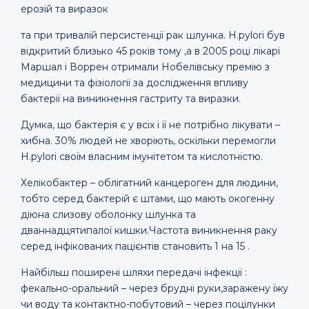
ерозій та виразок
та при тривалій персистенції рак шлунка. H.pylori був
відкритий близько 45 років тому ,а в 2005 році лікарі
Маршал і Воррен отримали Нобелівську премію з
медицини та фізіології за дослідження впливу
бактерії на виникнення гастриту та виразки.
Думка, що бактерія є у всіх і її не потрібно лікувати –
хибна. 30% людей не хворіють, оскільки перемогли
H.pylori своїм власним імунітетом та кислотністю.
Хелікобактер – облігатний канцероген для людини,
тобто серед бактерій є штами, що мають окогенну
діюна слизову оболонку шлунка та
дваннадцятипалої кишки.Частота виникнення раку
серед інфікованих пацієнтів становить 1 на 15 .
Найбільш поширені шляхи передачі інфекції :
фекально-оральний – через брудні руки,заражену їжу
чи воду та контактно-побутовий – через поцілунки