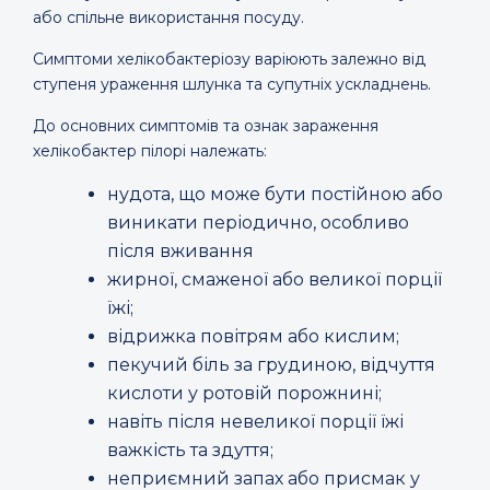
або спільне використання посуду.
Симптоми хелікобактеріозу варіюють залежно від
ступеня ураження шлунка та супутніх ускладнень.
До основних симптомів та ознак зараження
хелікобактер пілорі належать:
нудота, що може бути постійною або
виникати періодично, особливо
після вживання
жирної, смаженої або великої порції
їжі;
відрижка повітрям або кислим;
пекучий біль за грудиною, відчуття
кислоти у ротовій порожнині;
навіть після невеликої порції їжі
важкість та здуття;
неприємний запах або присмак у