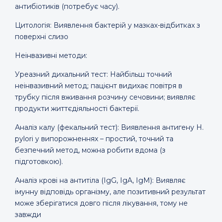
антибіотиків (потребує часу).
Цитологія: Виявлення бактерій у мазках-відбитках з
поверхні слизо
Неінвазивні методи:
Уреазний дихальний тест: Найбільш точний
неінвазивний метод; пацієнт видихає повітря в
трубку після вживання розчину сечовини; виявляє
продукти життєдіяльності бактерії.
Аналіз калу (фекальний тест): Виявлення антигену H.
pylori у випорожненнях – простий, точний та
безпечний метод, можна робити вдома (з
підготовкою).
Аналіз крові на антитіла (IgG, IgA, IgM): Виявляє
імунну відповідь організму, але позитивний результат
може зберігатися довго після лікування, тому не
завжди