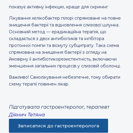
показує активну інфекцію, краще для скринінг
Лікування хелікобактер пілорі спрямоване на повне
знищення бактерії та відновлення слизової шлунка.
Основний метод — ерадикаційна терапія, що
складається з двох антибіотиків та інгібітора
протонної помпи та вісмуту субцитрату. Така схема
спрямована на знищення бактерії з огляду на
ймовірну її антибіотикорезистентність, включаючи
зменшення запальних процесів у слизовій оболонці.
Важливо! Самолікування небезпечне, тому обирати
схему терапії повинен лікар.
Підготувала гастроентеролог, терапевт
Діянич Тетяна
Записатися до гастроентеролога