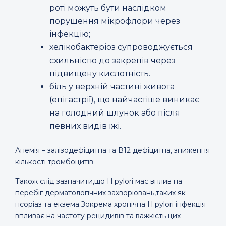
роті можуть бути наслідком
порушення мікрофлори через
інфекцію;
хелікобактеріоз супроводжується
схильністю до закрепів через
підвищену кислотність.
біль у верхній частині живота
(епігастрії), що найчастіше виникає
на голодний шлунок або після
певних видів їжі.
Анемія – залізодефіцитна та В12 дефіцитна, зниження
кількості тромбоцитів
Також слід зазначити,що H.pylori має вплив на
перебіг дерматологічних захворювань,таких як
псоріаз та екзема.Зокрема хронічна H.pylori інфекція
впливає на частоту рецидивів та важкість цих