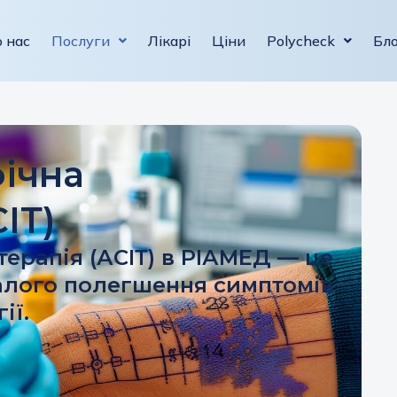
 нас
Послуги
Лікарі
Ціни
Polycheck
Бл
ічна
ІТ)
ерапія (АСІТ) в РІАМЕД — це
алого полегшення симптомів
ії.