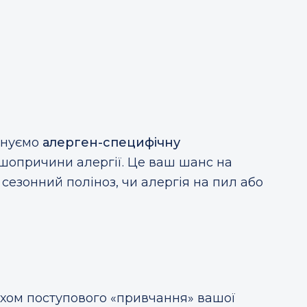
понуємо
алерген-специфічну
ршопричини алергії. Це ваш шанс на
 сезонний поліноз, чи алергія на пил або
яхом поступового «привчання» вашої