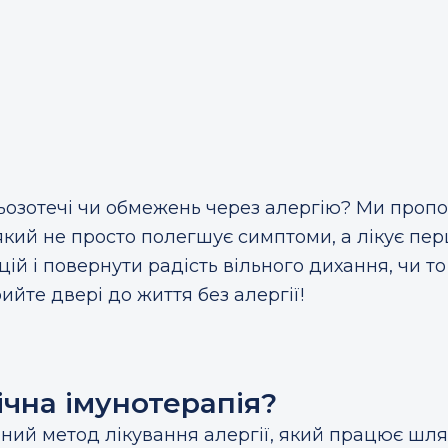
льозотечі чи обмежень через алергію? Ми про
кий не просто полегшує симптоми, а лікує пе
ій і повернути радість вільного дихання, чи то
ийте двері до життя без алергії!
чна імунотерапія?
ний метод лікування алергії, який працює шл