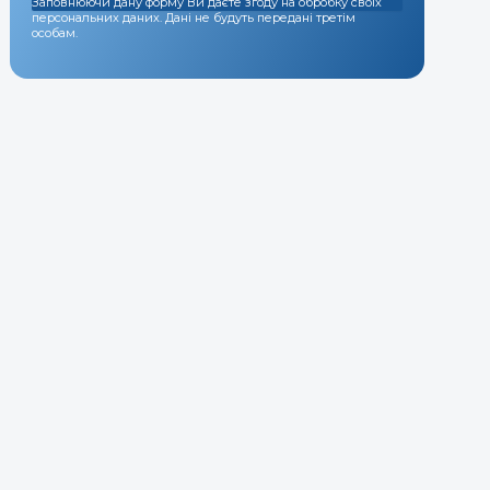
Заповнюючи дану форму Ви даєте згоду на обробку своїх
персональних даних. Дані не будуть передані третім
особам.