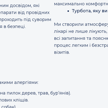
максимально комфортн
ним досвідом, які
Турбота, яку ви
парати від провідних
 проходить під суворим
Ми створили атмосферу
 в безпеці.
лікарі не лише лікують
всі запитання та пояс
процес легким і безстр
візитів.
такими алергіями:
на пилок дерев, трав, бур’янів).
ових кліщів.
 собак).