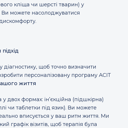
вого кліща чи шерсті тварин) у
т? Ви можете насолоджуватися
 дискомфорту.
 підхід
 діагностику, щоб точно визначити
озробити персоналізовану програму АСІТ
вашого життя
 у двох формах: ін’єкційна (підшкірна)
лі чи таблетки під язик). Ви можете
еально вписується у ваш ритм життя. Ми
ий графік візитів, щоб терапія була