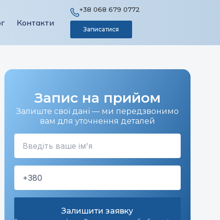
+38 068 679 0772
ог
Контакти
Записатися
Запис на прийом
Залиште свої дані — ми передзвонимо
вам для уточнення деталей