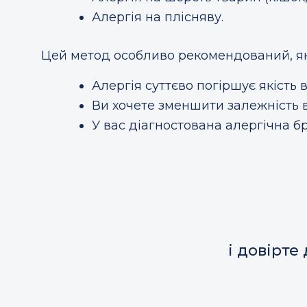
Алергія на плісняву.
Цей метод особливо рекомендований, я
Алергія суттєво погіршує якість 
Ви хочете зменшити залежність в
У вас
діагностована алергічна б
і довірте