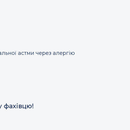
альної астми через алергію
у фахівцю!