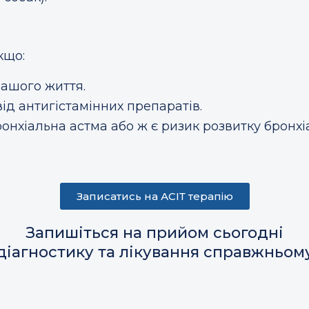
кщо:
вашого життя.
ід антигістамінних препаратів.
ронхіальна астма або ж є
ризик розвитку бронхі
Записатись на АСІТ терапію
Запишіться на прийом сьогодні
 діагностику та лікування справжньом