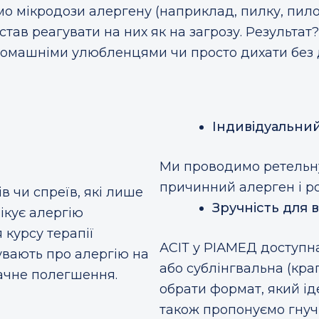
мо мікродози алергену (наприклад, пилку, пило
став реагувати на них як на загрозу. Результа
 домашніми улюбленцями чи просто дихати без
Індивідуальний
Ми проводимо ретельну
причинний алерген і р
в чи спреїв, які лише
Зручність для 
ікує алергію
 курсу терапії
АСІТ у РІАМЕД доступна
бувають про алергію на
або сублінгвальна (крап
начне полегшення.
обрати формат, який ід
також пропонуємо гнучк