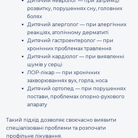
Дитячий невролог — при затримці
розвитку, порушеннях сну, головних
болях
Дитячий алерголог — при алергічних
реакціях, атопічному дерматиті
Дитячий гастроентеролог — при
хронічних проблемах травлення
Дитячий кардіолог — при виявленні
шумів у серці
ЛОР-лікар — при хронічних
захворюваннях вух, горла, носа
Дитячий ортопед — при порушеннях
постави, проблемах опорно-рухового
апарату
Такий підхід дозволяє своєчасно виявити
спеціалізовані проблеми та розпочати
профільне лікування.