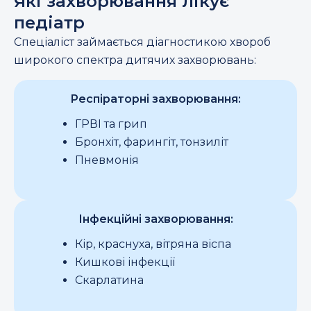
Які захворювання лікує
педіатр
Спеціаліст займається діагностикою хвороб
широкого спектра дитячих захворювань:
Респіраторні захворювання:
ГРВІ та грип
Бронхіт, фарингіт, тонзиліт
Пневмонія
Інфекційні захворювання:
Кір, краснуха, вітряна віспа
Кишкові інфекції
Скарлатина