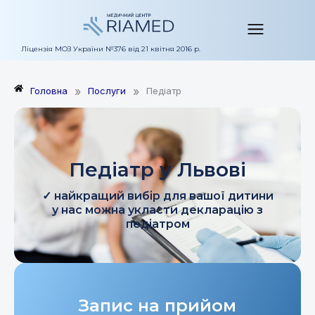
Перейти
до
вмісту
Ліцензія МОЗ України №376 від 21 квітня 2016 р.
»
»
Головна
Послуги
Педіатр
Педіатр у Львові
✓ найкращий вибір для вашої дитини
у нас можна укласти декларацію з
педіатром
Запис на прийом