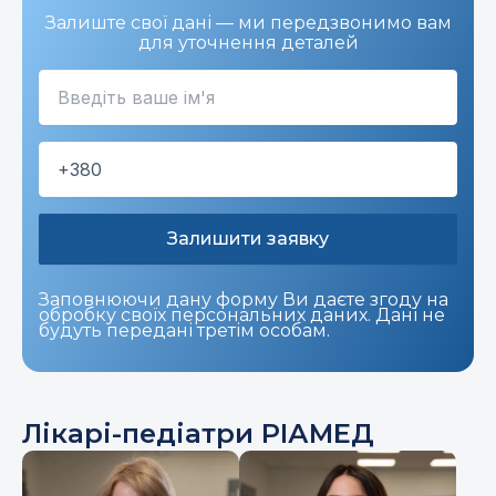
Залиште свої дані — ми передзвонимо вам
для уточнення деталей
Заповнюючи дану форму Ви даєте згоду на
обробку своїх персональних даних. Дані не
будуть передані третім особам.
Лікарі-педіатри РІАМЕД